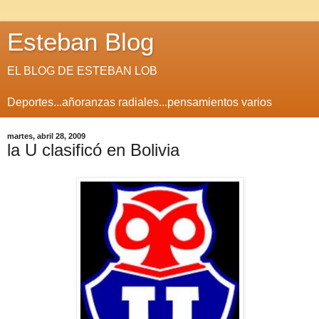
Esteban Blog
EL BLOG DE ESTEBAN LOB
Deportes...añoranzas radiales...pensamientos varios
martes, abril 28, 2009
la U clasificó en Bolivia